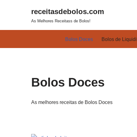
receitasdebolos.com
Pular
As Melhores Receitass de Bolos!
para
o
Bolos Doces
Bolos de Liquidi
conteúdo
Bolos Doces
As melhores receitas de Bolos Doces