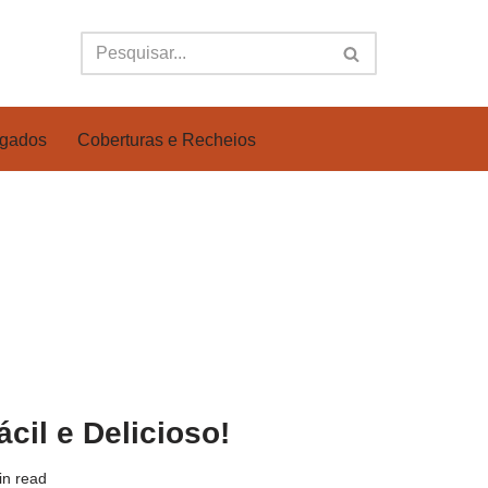
lgados
Coberturas e Recheios
ácil e Delicioso!
in read