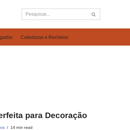
lgados
Coberturas e Recheios
erfeita para Decoração
ios
14 min read