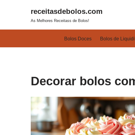
receitasdebolos.com
Pular
As Melhores Receitass de Bolos!
para
o
Bolos Doces
Bolos de Liquidi
conteúdo
Decorar bolos co