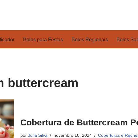
ficador
Bolos para Festas
Bolos Regionais
Bolos Sa
m buttercream
Cobertura de Buttercream P
por
Julia Silva
novembro 10, 2024
Coberturas e Reche