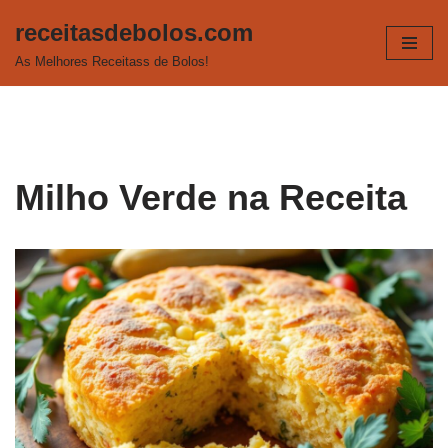
receitasdebolos.com
Pular
As Melhores Receitass de Bolos!
para
o
conteúdo
Milho Verde na Receita